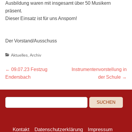
Ausbildung waren mit insgesamt über 50 Musikern
präsent.
Dieser Einsatz ist für uns Ansporn!
Der Vorstand/Ausschuss
Categories
Aktuelles
,
Archiv
Beitragsnavigation
Previous
Next
←
09.07.23 Festzug
Instrumentenvorstellung in
post:
post:
Endersbach
der Schule
→
SUCHEN
Kontakt
Datenschutzerklärung
Impressum