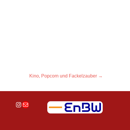
Next
Kino, Popcorn und Fackelzauber
→
post:
Instagran
E-Mail