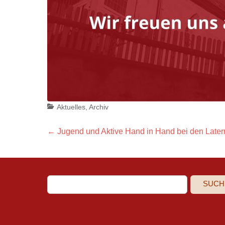
Categories
Aktuelles
,
Archiv
Beitragsnavigation
Previous
←
Jugend und Aktive Hand in Hand bei den Lat
post:
SUCH