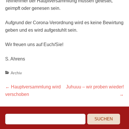
Teilnehmer der Hauptversammlung müssen getestet,
geimpft oder genesen sein.
Aufgrund der Corona-Verordnung wird es keine Bewirtung
geben und es wird aufgestuhlt sein.
Wir freuen uns auf Euch/Sie!
S. Ahrens
Categories
Archiv
Beitragsnavigation
Previous
Next
←
Hauptversammlung wird
Juhuuu – wir proben wieder!
post:
post:
verschoben
→
SUCHEN